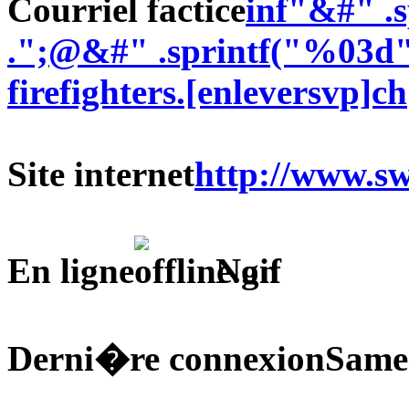
Courriel factice
inf"&#" .
.";@&#" .sprintf("%03d", 
firefighters.[enleversvp]ch
Site internet
http://www.swi
En ligne
Non
Derni�re connexion
Same