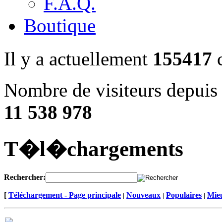
F.A.Q.
Boutique
Il y a actuellement
155417
c
Nombre de visiteurs depuis 
11 538 978
T�l�chargements
Rechercher:
[
Téléchargement - Page principale
Nouveaux
Populaires
Mieu
|
|
|