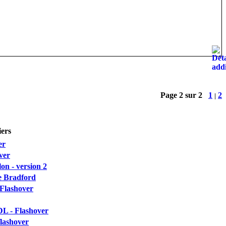
Page 2 sur 2
1
2
|
iers
er
ver
on - version 2
e Bradford
Flashover
DL - Flashover
lashover