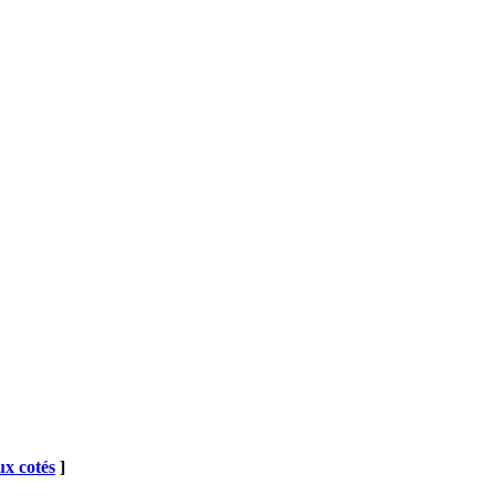
x cotés
]