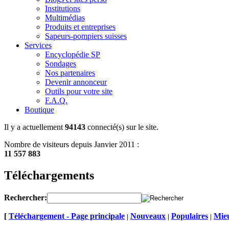
Institutions
Multimédias
Produits et entreprises
Sapeurs-pompiers suisses
Services
Encyclopédie SP
Sondages
Nos partenaires
Devenir annonceur
Outils pour votre site
F.A.Q.
Boutique
Il y a actuellement
94143
connecté(s) sur le site.
Nombre de visiteurs depuis Janvier 2011 :
11 557 883
Téléchargements
Rechercher:
[
Téléchargement - Page principale
Nouveaux
Populaires
Mieu
|
|
|