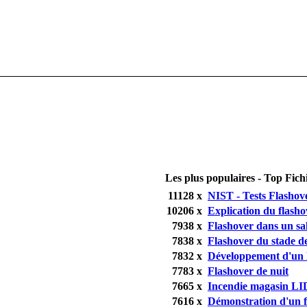
Les plus populaires - Top Fich
11128 x
NIST - Tests Flashov
10206 x
Explication du flasho
7938 x
Flashover dans un sal
7838 x
Flashover du stade d
7832 x
Développement d'un 
7783 x
Flashover de nuit
7665 x
Incendie magasin LI
7616 x
Démonstration d'un f