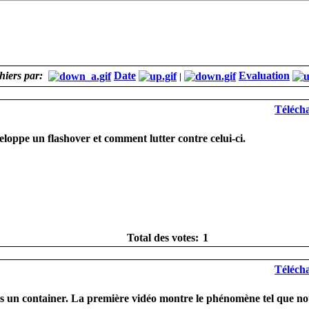
chiers par:
Date
Evaluation
|
Télécha
oppe un flashover et comment lutter contre celui-ci.
Total des votes:
1
Télécha
ns un container. La première vidéo montre le phénomène tel que no