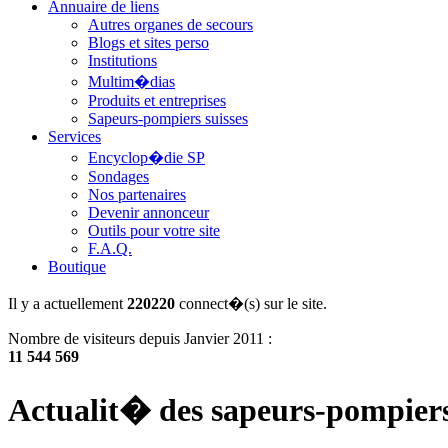
Annuaire de liens
Autres organes de secours
Blogs et sites perso
Institutions
Multim�dias
Produits et entreprises
Sapeurs-pompiers suisses
Services
Encyclop�die SP
Sondages
Nos partenaires
Devenir annonceur
Outils pour votre site
F.A.Q.
Boutique
Il y a actuellement
220220
connect�(s) sur le site.
Nombre de visiteurs depuis Janvier 2011 :
11 544 569
Actualit� des sapeurs-pompier