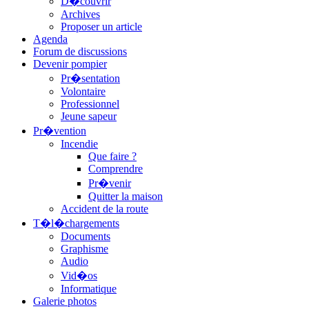
D�couvrir
Archives
Proposer un article
Agenda
Forum de discussions
Devenir pompier
Pr�sentation
Volontaire
Professionnel
Jeune sapeur
Pr�vention
Incendie
Que faire ?
Comprendre
Pr�venir
Quitter la maison
Accident de la route
T�l�chargements
Documents
Graphisme
Audio
Vid�os
Informatique
Galerie photos