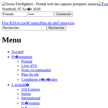
Vendredi, 07 Ao�t 2026
Flus RSS
Accueil
Contact
Plan du site
Connexion
Menu
Accueil
Pr�sentation
Portrait
Livre d'Or
Nous recommander
Plan du site
Conditions g�n�rales
L'actualit�
118 Express
Suisse
International
Pr�vention