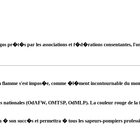
gos pr�t�s par les associations et f�d�rations consentantes, l'o
. La flamme s'est impos�e, comme �l�ment incontournable du mond
gues nationales (OdAFW, OMTSP, OdMLP). La couleur rouge de la f
 � son succ�s et permettra � tous les sapeurs-pompiers professio