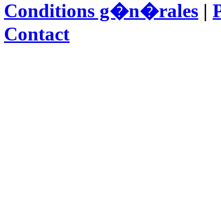
Conditions g�n�rales
|
P
Contact