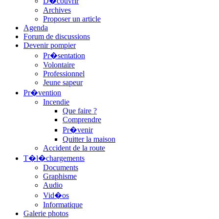
D�couvrir
Archives
Proposer un article
Agenda
Forum de discussions
Devenir pompier
Pr�sentation
Volontaire
Professionnel
Jeune sapeur
Pr�vention
Incendie
Que faire ?
Comprendre
Pr�venir
Quitter la maison
Accident de la route
T�l�chargements
Documents
Graphisme
Audio
Vid�os
Informatique
Galerie photos