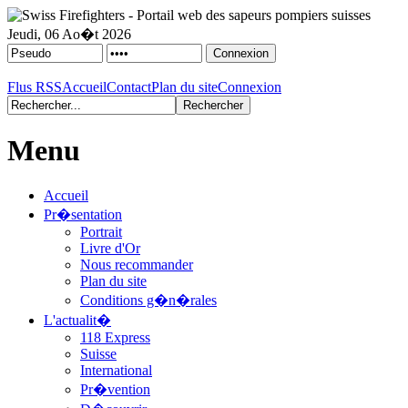
Jeudi, 06 Ao�t 2026
Flus RSS
Accueil
Contact
Plan du site
Connexion
Menu
Accueil
Pr�sentation
Portrait
Livre d'Or
Nous recommander
Plan du site
Conditions g�n�rales
L'actualit�
118 Express
Suisse
International
Pr�vention