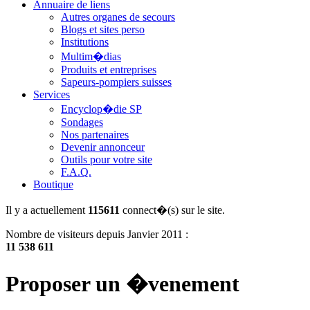
Annuaire de liens
Autres organes de secours
Blogs et sites perso
Institutions
Multim�dias
Produits et entreprises
Sapeurs-pompiers suisses
Services
Encyclop�die SP
Sondages
Nos partenaires
Devenir annonceur
Outils pour votre site
F.A.Q.
Boutique
Il y a actuellement
115611
connect�(s) sur le site.
Nombre de visiteurs depuis Janvier 2011 :
11 538 611
Proposer un �venement