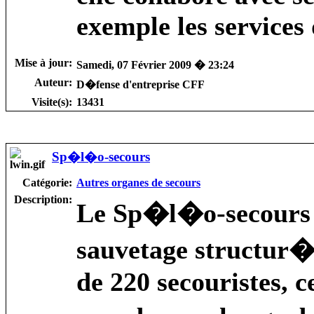
exemple les services 
Mise à jour:
Samedi, 07 Février 2009 � 23:24
Auteur:
D�fense d'entreprise CFF
Visite(s):
13431
Sp�l�o-secours
Catégorie:
Autres organes de secours
Description:
Le Sp�l�o-secours s
sauvetage structur�
de 220 secouristes, c