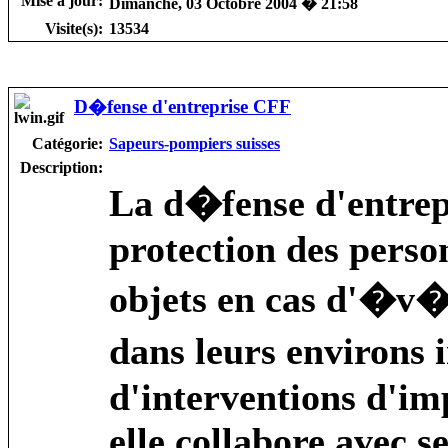
Mise à jour:
Dimanche, 03 Octobre 2004 � 21:58
Visite(s):
13534
D�fense d'entreprise CFF
Catégorie:
Sapeurs-pompiers suisses
Description:
La d�fense d'entrepr
protection des perso
objets en cas d'�v�
dans leurs environs
d'interventions d'i
elle collabore avec 