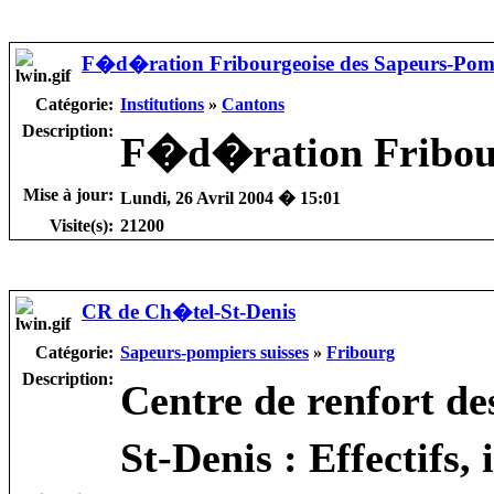
F�d�ration Fribourgeoise des Sapeurs-Pom
Catégorie:
Institutions
»
Cantons
Description:
F�d�ration Fribour
Mise à jour:
Lundi, 26 Avril 2004 � 15:01
Visite(s):
21200
CR de Ch�tel-St-Denis
Catégorie:
Sapeurs-pompiers suisses
»
Fribourg
Description:
Centre de renfort d
St-Denis : Effectifs, 