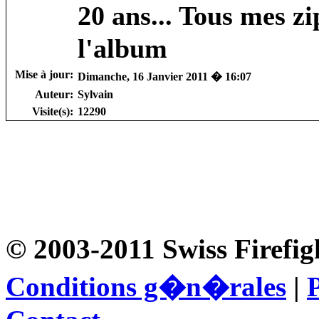
20 ans... Tous mes 
l'album
Mise à jour:
Dimanche, 16 Janvier 2011 � 16:07
Auteur:
Sylvain
Visite(s):
12290
© 2003-2011 Swiss Firefig
Conditions g�n�rales
|
P