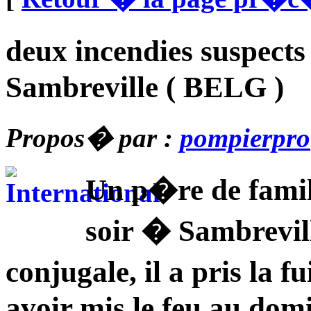
deux incendies suspects
Sambreville ( BELG )
Propos� par :
pompierpro
Un p�re de famil
soir � Sambrevil
conjugale, il a pris la 
avoir mis le feu au domi