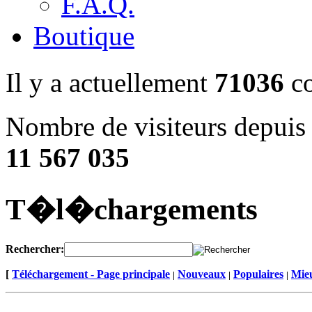
F.A.Q.
Boutique
Il y a actuellement
71036
co
Nombre de visiteurs depuis 
11 567 035
T�l�chargements
Rechercher:
[
Téléchargement - Page principale
Nouveaux
Populaires
Mieu
|
|
|