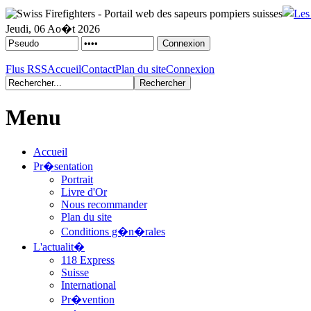
Jeudi, 06 Ao�t 2026
Flus RSS
Accueil
Contact
Plan du site
Connexion
Menu
Accueil
Pr�sentation
Portrait
Livre d'Or
Nous recommander
Plan du site
Conditions g�n�rales
L'actualit�
118 Express
Suisse
International
Pr�vention