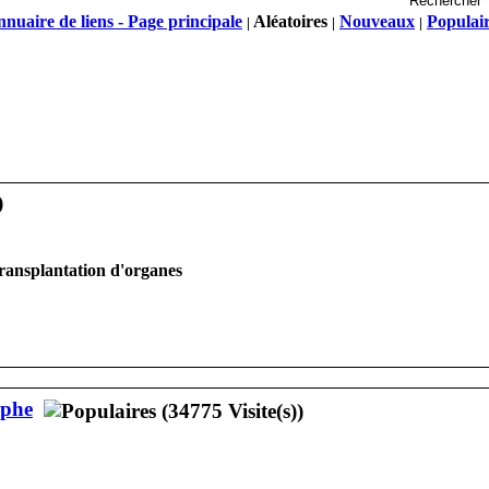
nuaire de liens - Page principale
Aléatoires
Nouveaux
Populai
|
|
|
transplantation d'organes
ophe