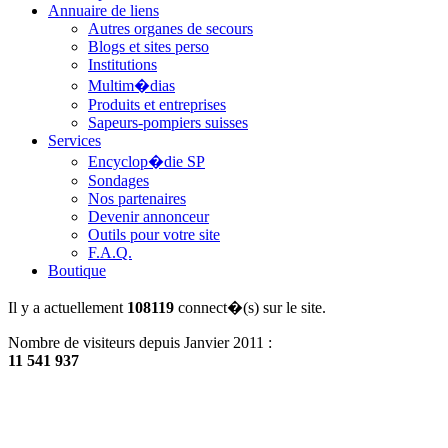
Annuaire de liens
Autres organes de secours
Blogs et sites perso
Institutions
Multim�dias
Produits et entreprises
Sapeurs-pompiers suisses
Services
Encyclop�die SP
Sondages
Nos partenaires
Devenir annonceur
Outils pour votre site
F.A.Q.
Boutique
Il y a actuellement
108119
connect�(s) sur le site.
Nombre de visiteurs depuis Janvier 2011 :
11 541 937