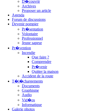
D�couvrir
Archives
Proposer un article
Agenda
Forum de discussions
Devenir pompier
Pr�sentation
Volontaire
Professionnel
Jeune sapeur
Pr�vention
Incendie
Que faire ?
Comprendre
Pr�venir
Quitter la maison
Accident de la route
T�l�chargements
Documents
Graphisme
Audio
Vid�os
Informatique
Galerie photos