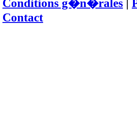
Conditions g�n�rales
|
P
Contact