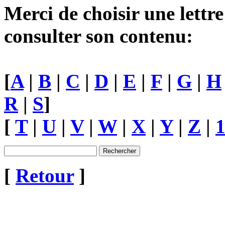
Merci de choisir une lettre
consulter son contenu:
[
A
|
B
|
C
|
D
|
E
|
F
|
G
|
H
R
|
S
]
[
T
|
U
|
V
|
W
|
X
|
Y
|
Z
|
[
Retour
]