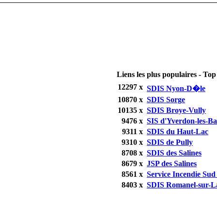
Liens les plus populaires - Top 
12297 x
SDIS Nyon-D�le
10870 x
SDIS Sorge
10135 x
SDIS Broye-Vully
9476 x
SIS d'Yverdon-les-Ba
9311 x
SDIS du Haut-Lac
9310 x
SDIS de Pully
8708 x
SDIS des Salines
8679 x
JSP des Salines
8561 x
Service Incendie Sud
8403 x
SDIS Romanel-sur-L