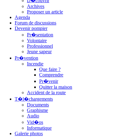
D�couvrir
Archives
Proposer un article
Agenda
Forum de discussions
Devenir pompier
Pr�sentation
Volontaire
Professionnel
Jeune sapeur
Pr�vention
Incendie
Que faire ?
Comprendre
Pr�venir
Quitter la maison
Accident de la route
T�l�chargements
Documents
Graphisme
Audio
Vid�os
Informatique
Galerie photos