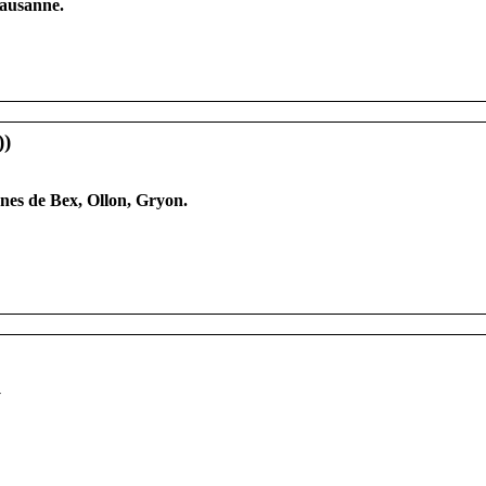
Lausanne.
unes de Bex, Ollon, Gryon.
y