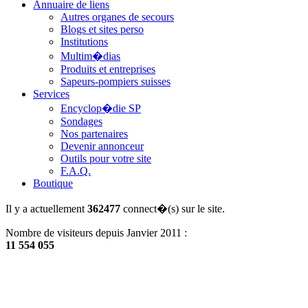
Annuaire de liens
Autres organes de secours
Blogs et sites perso
Institutions
Multim�dias
Produits et entreprises
Sapeurs-pompiers suisses
Services
Encyclop�die SP
Sondages
Nos partenaires
Devenir annonceur
Outils pour votre site
F.A.Q.
Boutique
Il y a actuellement
362477
connect�(s) sur le site.
Nombre de visiteurs depuis Janvier 2011 :
11 554 055