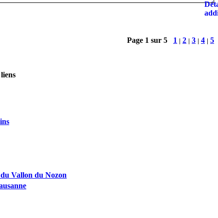
Page 1 sur 5
1
2
3
4
5
|
|
|
|
liens
ins
 du Vallon du Nozon
ausanne