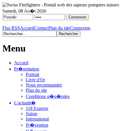
Samedi, 08 Ao�t 2026
Flus RSS
Accueil
Contact
Plan du site
Connexion
Menu
Accueil
Pr�sentation
Portrait
Livre d'Or
Nous recommander
Plan du site
Conditions g�n�rales
L'actualit�
118 Express
Suisse
International
Pr�vention