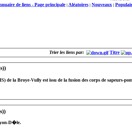
nuaire de liens - Page principale
Aléatoires
Nouveaux
Populai
|
|
|
Trier les liens par:
Titre
S) de la Broye-Vully est issu de la fusion des corps de sapeurs-p
 Nyon-D�le.