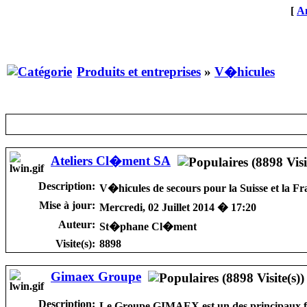
[
An
Produits et entreprises
»
V�hicules
Ateliers Cl�ment SA
Description:
V�hicules de secours pour la Suisse et la Fr
Mise à jour:
Mercredi, 02 Juillet 2014 � 17:20
Auteur:
St�phane Cl�ment
Visite(s):
8898
Gimaex Groupe
Description:
Le Groupe GIMAEX est un des principaux frab