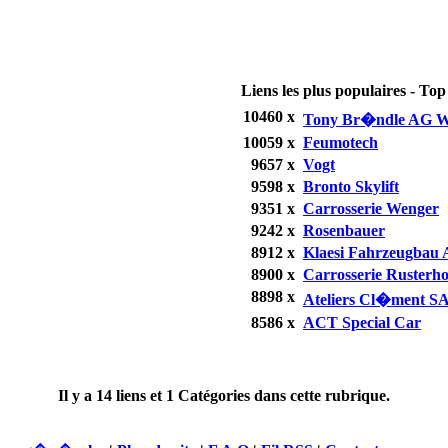
Liens les plus populaires - Top 
10460 x
Tony Br�ndle AG W
10059 x
Feumotech
9657 x
Vogt
9598 x
Bronto Skylift
9351 x
Carrosserie Wenger
9242 x
Rosenbauer
8912 x
Klaesi Fahrzeugbau
8900 x
Carrosserie Rusterh
8898 x
Ateliers Cl�ment S
8586 x
ACT Special Car
Il y a
14
liens et
1
Catégories dans cette rubrique.