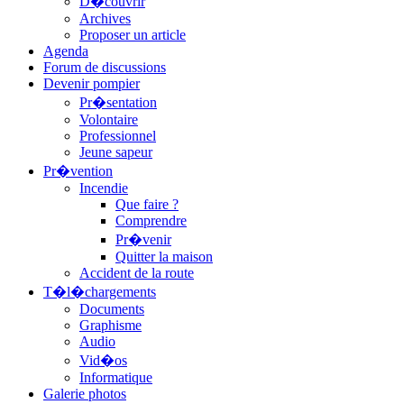
D�couvrir
Archives
Proposer un article
Agenda
Forum de discussions
Devenir pompier
Pr�sentation
Volontaire
Professionnel
Jeune sapeur
Pr�vention
Incendie
Que faire ?
Comprendre
Pr�venir
Quitter la maison
Accident de la route
T�l�chargements
Documents
Graphisme
Audio
Vid�os
Informatique
Galerie photos