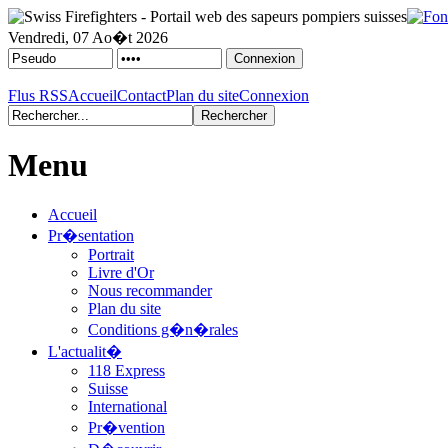
Vendredi, 07 Ao�t 2026
Flus RSS
Accueil
Contact
Plan du site
Connexion
Menu
Accueil
Pr�sentation
Portrait
Livre d'Or
Nous recommander
Plan du site
Conditions g�n�rales
L'actualit�
118 Express
Suisse
International
Pr�vention