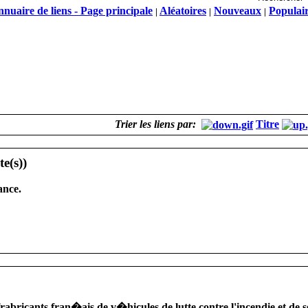
nuaire de liens - Page principale
Aléatoires
Nouveaux
Populai
|
|
|
Trier les liens par:
Titre
ance.
ricants fran�ais de v�hicules de lutte contre l'incendie et de s