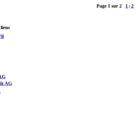
Page 1 sur 2
1
2
|
liens
il
 AG
olz AG
A