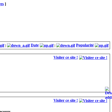
res
]
Date
Popularité
|
|
Visiter ce site !
Visiter ce site !
ecours.