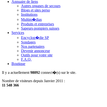
Annuaire de liens
Autres organes de secours
Blogs et sites perso
Institutions
Multim�dias
Produits et entreprises
Sapeurs-pompiers suisses
Services
Encyclop�die SP
Sondages
Nos partenaires
Devenir annonceur
Outils pour votre site
F.A.Q.
Boutique
Il y a actuellement
98092
connect�(s) sur le site.
Nombre de visiteurs depuis Janvier 2011 :
11 548 366