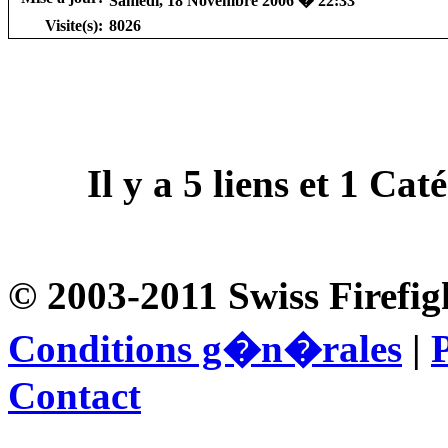
Samedi, 18 Novembre 2006 � 22:33
Visite(s):
8026
Il y a
5
liens et
1
Catég
© 2003-2011 Swiss Firefig
Conditions g�n�rales
|
P
Contact