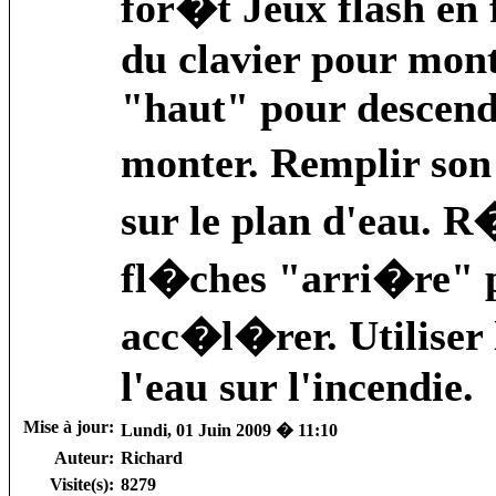
for�t Jeux flash en 
du clavier pour mont
"haut" pour descendr
monter. Remplir son
sur le plan d'eau. R�
fl�ches "arri�re" p
acc�l�rer. Utiliser 
l'eau sur l'incendie.
Mise à jour:
Lundi, 01 Juin 2009 � 11:10
Auteur:
Richard
Visite(s):
8279