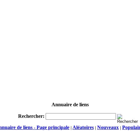
Annuaire de liens
Rechercher:
nuaire de liens - Page principale
Aléatoires
Nouveaux
Populai
|
|
|