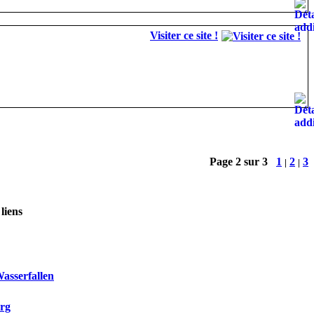
Visiter ce site !
Page 2 sur 3
1
2
3
|
|
liens
asserfallen
rg