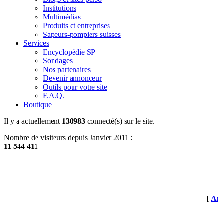
Institutions
Multimédias
Produits et entreprises
Sapeurs-pompiers suisses
Services
Encyclopédie SP
Sondages
Nos partenaires
Devenir annonceur
Outils pour votre site
F.A.Q.
Boutique
Il y a actuellement
130983
connecté(s) sur le site.
Nombre de visiteurs depuis Janvier 2011 :
11 544 411
[
An