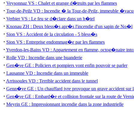
·
Veysonnaz VS : Chalet et grange d�truits par les flammes
·
Tour-de-Peilz VD : Incendie � la Tour-de-Peilz, immeuble �vac
·
Verbier VS : Le feu se d�clare dans un h�tel
·
Knonau ZH : Deux bless�s apr�s l'incendie d'un sapin de No�l
·
Sion VS : Accident de la circulation - 5 bless�s
·
Sion VS : Entreprise endommag�e par les flammes
·
Yverdon-les-Bains VD : Appartement en flamme, octog�naire int
·
Rolle VD : Incendie dans une buanderie
·
Gen�ve GE : Policiers et pompiers vont enfin pouvoir se parler
·
Lausanne VD : Incendie dans un immeuble
·
Arrissoules VD : Terrible accident dans le tunnel
·
Genn�ve GE : Un chauffard ivre provoque un grave accident sur l
·
Gen�ve GE : Embard�e et collision frontale sur la route de Verni
·
Meyrin GE : Impressionnant incendie dans la zone industrielle