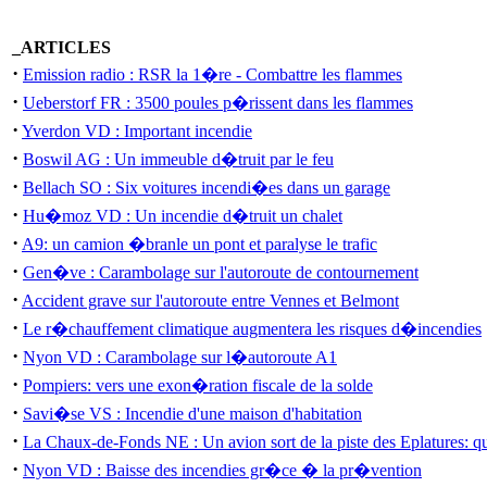
_ARTICLES
·
Emission radio : RSR la 1�re - Combattre les flammes
·
Ueberstorf FR : 3500 poules p�rissent dans les flammes
·
Yverdon VD : Important incendie
·
Boswil AG : Un immeuble d�truit par le feu
·
Bellach SO : Six voitures incendi�es dans un garage
·
Hu�moz VD : Un incendie d�truit un chalet
·
A9: un camion �branle un pont et paralyse le trafic
·
Gen�ve : Carambolage sur l'autoroute de contournement
·
Accident grave sur l'autoroute entre Vennes et Belmont
·
Le r�chauffement climatique augmentera les risques d�incendies
·
Nyon VD : Carambolage sur l�autoroute A1
·
Pompiers: vers une exon�ration fiscale de la solde
·
Savi�se VS : Incendie d'une maison d'habitation
·
La Chaux-de-Fonds NE : Un avion sort de la piste des Eplatures: q
·
Nyon VD : Baisse des incendies gr�ce � la pr�vention