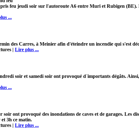
end feu
 pris feu jeudi soir sur l'autoroute A6 entre Muri et Rubigen (BE).
lus ...
min des Carres, à Meinier afin d'éteindre un incendie qui s'est dé
tures |
Lire plus ...
ndredi soir et samedi soir ont provoqué d´importants dégâts. Ainsi, v
lus ...
er soir ont provoqué des inondations de caves et de garages. Les di
 et 3h ce matin.
tures |
Lire plus ...