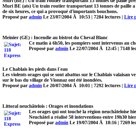
Muri (BE) : Un train routier transportant 13 tonnes de paille pr
Muri BE (ats) Un train routier transportant 13 tonnes de paille a
de six heures, ce qui a provoqué d'importants bouchons.
Proposé par
admin
Le 23/07/2004 Ã 10:53 | 7284 lectures |
Lire p
Meinier (GE) : Incendie au bistrot du Cheval Blanc
Ce matin à 6h50, les pompiers sont intervenus au che
Proposé par
admin
Le 22/07/2004 Ã 12:45 | 7148 lec
Le Chablais les pieds dans l´eau
Les violents orages qui se sont abattus sur le Chablais valaisan ve
sur le bas du village de Vionnaz ont été inondées.
Proposé par
admin
Le 20/07/2004 Ã 10:01 | 7292 lectures |
Lire p
Littoral neuchâtelois : Orages et inondations
Les orages qui ont touché la région neuchâteloise hi
Neuchâtel a réalisé 58 interventions entre 19h30 hier
Proposé par
admin
Le 19/07/2004 Ã 18:16 | 7269 lec