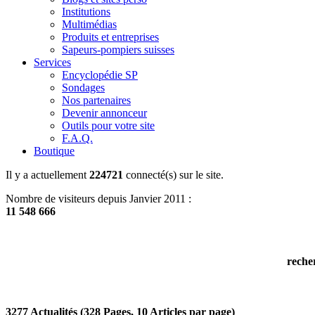
Institutions
Multimédias
Produits et entreprises
Sapeurs-pompiers suisses
Services
Encyclopédie SP
Sondages
Nos partenaires
Devenir annonceur
Outils pour votre site
F.A.Q.
Boutique
Il y a actuellement
224721
connecté(s) sur le site.
Nombre de visiteurs depuis Janvier 2011 :
11 548 666
reche
3277 Actualités (328 Pages, 10 Articles par page)