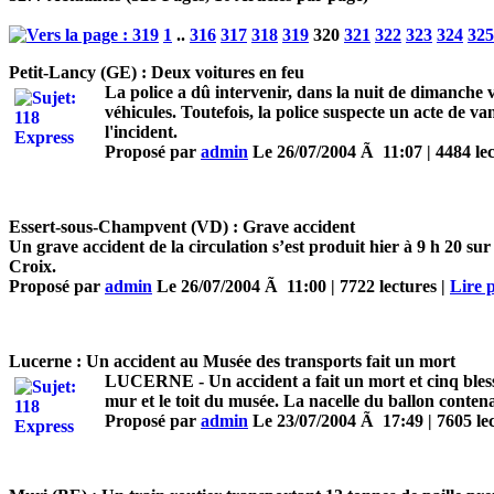
1
..
316
317
318
319
320
321
322
323
324
325
Petit-Lancy (GE) : Deux voitures en feu
La police a dû intervenir, dans la nuit de dimanche v
véhicules. Toutefois, la police suspecte un acte de v
l'incident.
Proposé par
admin
Le 26/07/2004 Ã 11:07 | 4484 lec
Essert-sous-Champvent (VD) : Grave accident
Un grave accident de la circulation s’est produit hier à 9 h 20 su
Croix.
Proposé par
admin
Le 26/07/2004 Ã 11:00 | 7722 lectures |
Lire p
Lucerne : Un accident au Musée des transports fait un mort
LUCERNE - Un accident a fait un mort et cinq blessé
mur et le toit du musée. La nacelle du ballon contenai
Proposé par
admin
Le 23/07/2004 Ã 17:49 | 7605 lec