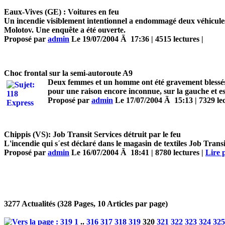
Eaux-Vives (GE) : Voitures en feu
Un incendie visiblement intentionnel a endommagé deux véhicules h
Molotov. Une enquête a été ouverte.
Proposé par
admin
Le 19/07/2004 Ã 17:36 | 4515 lectures |
Choc frontal sur la semi-autoroute A9
Deux femmes et un homme ont été gravement blessés, h
pour une raison encore inconnue, sur la gauche et est
Proposé par
admin
Le 17/07/2004 Ã 15:13 | 7329 lec
Chippis (VS): Job Transit Services détruit par le feu
L'incendie qui s´est déclaré dans le magasin de textiles Job Transi
Proposé par
admin
Le 16/07/2004 Ã 18:41 | 8780 lectures |
Lire p
3277 Actualités (328 Pages, 10 Articles par page)
1
..
316
317
318
319
320
321
322
323
324
325