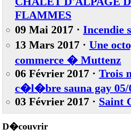
CHALET D'ALPAGE D
FLAMMES
09 Mai 2017 ·
Incendie 
13 Mars 2017 ·
Une oct
commerce � Muttenz
06 Février 2017 ·
Trois 
c�l�bre sauna gay 05/
03 Février 2017 ·
Saint 
D�couvrir