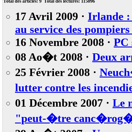
Total des articles:
9
Total des lectures:
115096
17 Avril 2009 ·
Irlande :
au service des pompiers
16 Novembre 2008 ·
PC 
08 Ao�t 2008 ·
Deux ar
25 Février 2008 ·
Neuch�
lutter contre les incend
01 Décembre 2007 ·
Le 
"peut-�tre canc�rog�