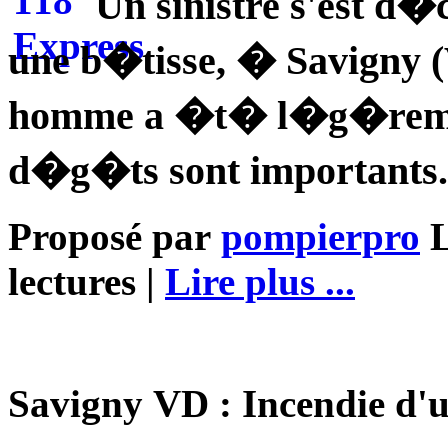
Un sinistre s'est d
une b�tisse, � Savigny (
homme a �t� l�g�remen
d�g�ts sont importants.
Proposé par
pompierpro
L
lectures |
Lire plus ...
Savigny VD : Incendie d'