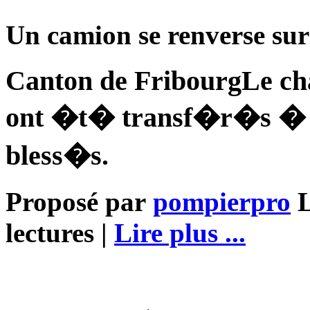
Canton de FribourgLe cha
ont �t� transf�r�s � l'
bless�s.
Proposé par
pompierpro
L
lectures |
Lire plus ...