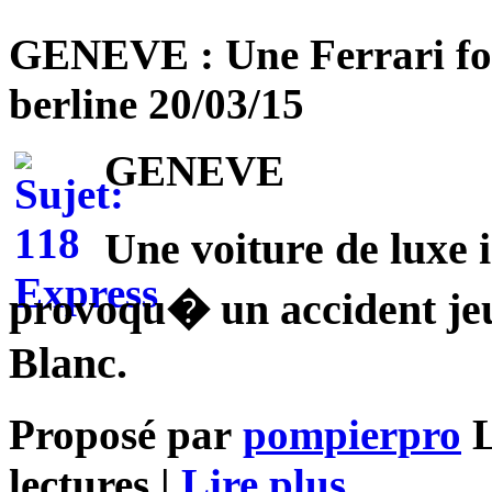
GENEVE : Une Ferrari fol
berline 20/03/15
GENEVE
Une voiture de luxe
provoqu� un accident jeu
Blanc.
Proposé par
pompierpro
L
lectures |
Lire plus ...