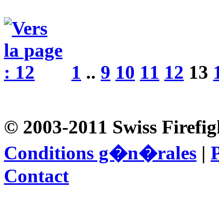
1
..
9
10
11
12
13
© 2003-2011 Swiss Firefig
Conditions g�n�rales
|
P
Contact