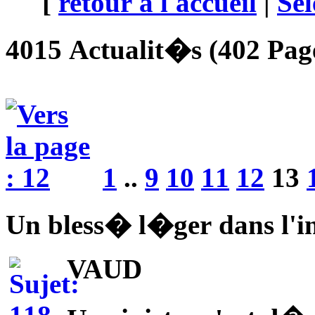
[
retour à l'accueil
|
Sél
4015 Actualit�s (402 Page
1
..
9
10
11
12
13
Un bless� l�ger dans l'in
VAUD