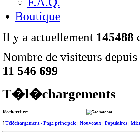
F.A.Q.
Boutique
Il y a actuellement
145488
c
Nombre de visiteurs depuis 
11 546 699
T�l�chargements
Rechercher:
[
Téléchargement - Page principale
Nouveaux
Populaires
Mieu
|
|
|