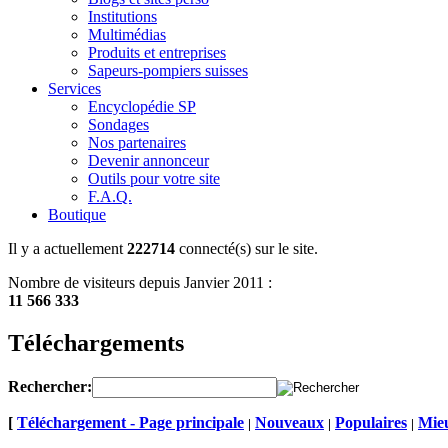
Institutions
Multimédias
Produits et entreprises
Sapeurs-pompiers suisses
Services
Encyclopédie SP
Sondages
Nos partenaires
Devenir annonceur
Outils pour votre site
F.A.Q.
Boutique
Il y a actuellement
222714
connecté(s) sur le site.
Nombre de visiteurs depuis Janvier 2011 :
11 566 333
Téléchargements
Rechercher:
[
Téléchargement - Page principale
Nouveaux
Populaires
Mieu
|
|
|