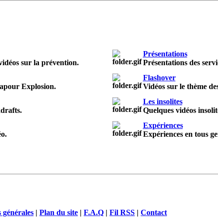
Présentations
 vidéos sur la prévention.
Présentations des servi
Flashover
apour Explosion.
Vidéos sur le thème des
Les insolites
drafts.
Quelques vidéos insolit
Expériences
o.
Expériences en tous ge
 générales
|
Plan du site
|
F.A.Q
|
Fil RSS
|
Contact