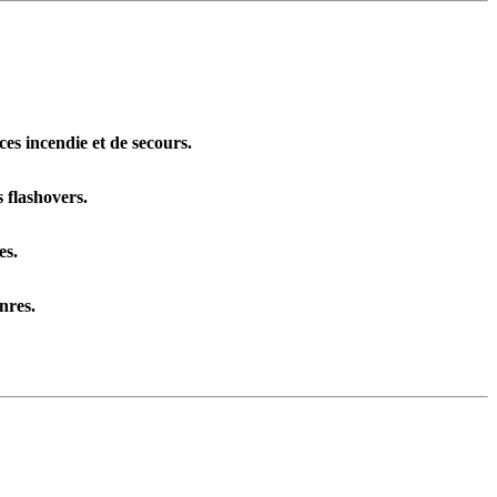
ces incendie et de secours.
 flashovers.
es.
nres.