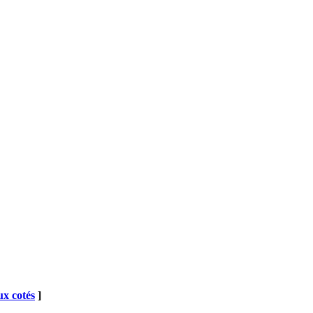
x cotés
]