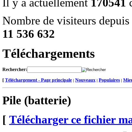
Il y a actuellement
170541
c
Nombre de visiteurs depuis 
11 536 632
Téléchargements
Rechercher:
[
Téléchargement - Page principale
Nouveaux
Populaires
Mieu
|
|
|
Pile (batterie)
[
Télécharger ce fichier m