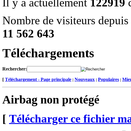
Il y a actuellement
122919
c
Nombre de visiteurs depuis 
11 562 643
Téléchargements
Rechercher:
[
Téléchargement - Page principale
Nouveaux
Populaires
Mieu
|
|
|
Airbag non protégé
[
Télécharger ce fichier m