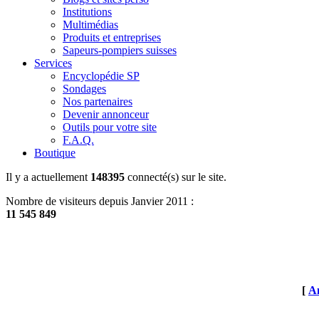
Institutions
Multimédias
Produits et entreprises
Sapeurs-pompiers suisses
Services
Encyclopédie SP
Sondages
Nos partenaires
Devenir annonceur
Outils pour votre site
F.A.Q.
Boutique
Il y a actuellement
148395
connecté(s) sur le site.
Nombre de visiteurs depuis Janvier 2011 :
11 545 849
[
An