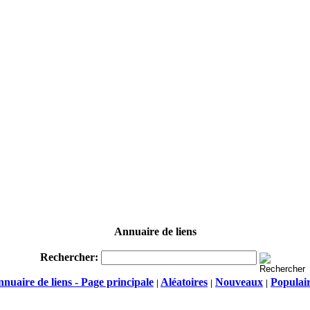
Annuaire de liens
Rechercher:
nuaire de liens - Page principale
Aléatoires
Nouveaux
Populai
|
|
|