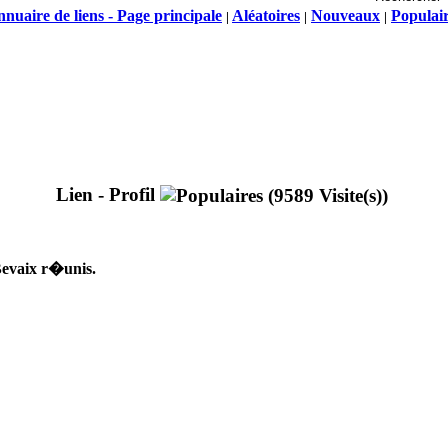
nuaire de liens - Page principale
Aléatoires
Nouveaux
Populai
|
|
|
Lien - Profil
Bevaix r�unis.