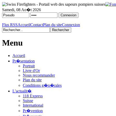
Samedi, 08 Ao�t 2026
Flus RSS
Accueil
Contact
Plan du site
Connexion
Menu
Accueil
Pr�sentation
Portrait
Livre d'Or
Nous recommander
Plan du site
Conditions g�n�rales
L'actualit�
118 Express
Suisse
International
Pr�vention