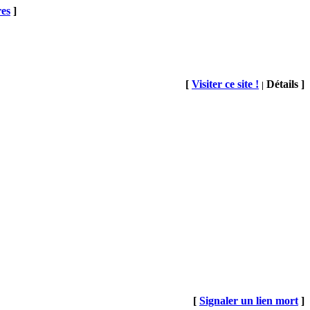
res
]
[
Visiter ce site !
Détails ]
|
[
Signaler un lien mort
]