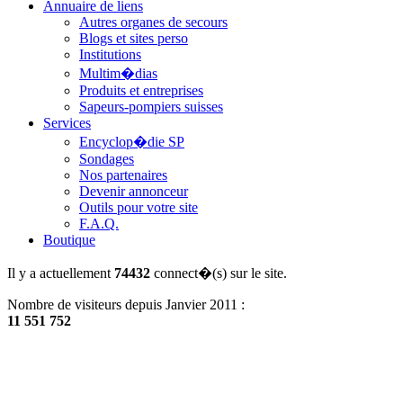
Annuaire de liens
Autres organes de secours
Blogs et sites perso
Institutions
Multim�dias
Produits et entreprises
Sapeurs-pompiers suisses
Services
Encyclop�die SP
Sondages
Nos partenaires
Devenir annonceur
Outils pour votre site
F.A.Q.
Boutique
Il y a actuellement
74432
connect�(s) sur le site.
Nombre de visiteurs depuis Janvier 2011 :
11 551 752