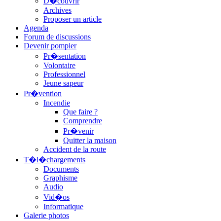
D�couvrir
Archives
Proposer un article
Agenda
Forum de discussions
Devenir pompier
Pr�sentation
Volontaire
Professionnel
Jeune sapeur
Pr�vention
Incendie
Que faire ?
Comprendre
Pr�venir
Quitter la maison
Accident de la route
T�l�chargements
Documents
Graphisme
Audio
Vid�os
Informatique
Galerie photos