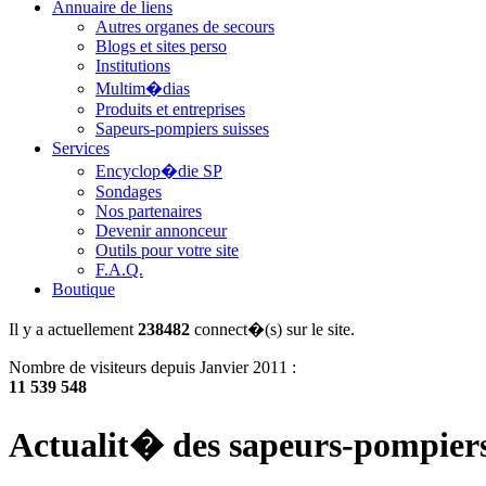
Annuaire de liens
Autres organes de secours
Blogs et sites perso
Institutions
Multim�dias
Produits et entreprises
Sapeurs-pompiers suisses
Services
Encyclop�die SP
Sondages
Nos partenaires
Devenir annonceur
Outils pour votre site
F.A.Q.
Boutique
Il y a actuellement
238482
connect�(s) sur le site.
Nombre de visiteurs depuis Janvier 2011 :
11 539 548
Actualit� des sapeurs-pompier