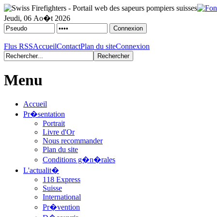
Jeudi, 06 Ao�t 2026
Flus RSS
Accueil
Contact
Plan du site
Connexion
Menu
Accueil
Pr�sentation
Portrait
Livre d'Or
Nous recommander
Plan du site
Conditions g�n�rales
L'actualit�
118 Express
Suisse
International
Pr�vention