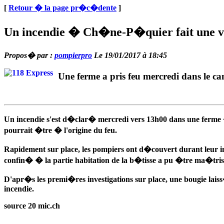
[
Retour � la page pr�c�dente
]
Un incendie � Ch�ne-P�quier fait une vi
Propos� par :
pompierpro
Le 19/01/2017 à 18:45
Une ferme a pris feu mercredi dans le
Un incendie s'est d�clar� mercredi vers 13h00 dans une ferme �
pourrait �tre � l'origine du feu.
Rapidement sur place, les pompiers ont d�couvert durant leur in
confin� � la partie habitation de la b�tisse a pu �tre ma�tr
D'apr�s les premi�res investigations sur place, une bougie lai
incendie.
source 20 mic.ch