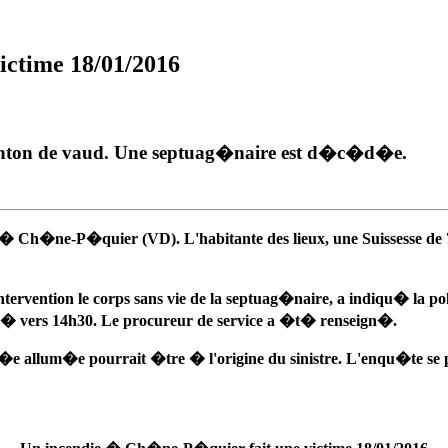
ctime 18/01/2016
 canton de vaud. Une septuag�naire est d�c�d�e.
 Ch�ne-P�quier (VD). L'habitante des lieux, une Suissesse de 76 
tervention le corps sans vie de la septuag�naire, a indiqu� la p
is� vers 14h30. Le procureur de service a �t� renseign�.
ss�e allum�e pourrait �tre � l'origine du sinistre. L'enqu�te se