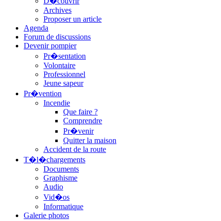
D�couvrir
Archives
Proposer un article
Agenda
Forum de discussions
Devenir pompier
Pr�sentation
Volontaire
Professionnel
Jeune sapeur
Pr�vention
Incendie
Que faire ?
Comprendre
Pr�venir
Quitter la maison
Accident de la route
T�l�chargements
Documents
Graphisme
Audio
Vid�os
Informatique
Galerie photos