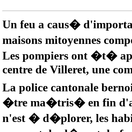
Un feu a caus� d'import
maisons mitoyennes compo
Les pompiers ont �t� ap
centre de Villeret, une c
La police cantonale bernoi
�tre ma�tris� en fin d'
n'est � d�plorer, les ha