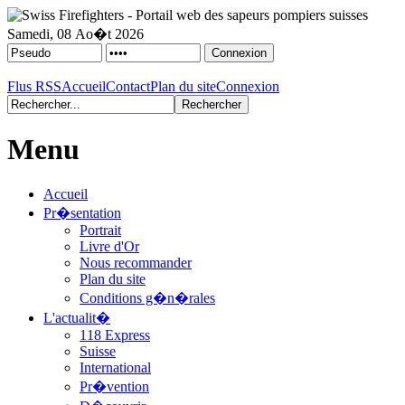
Samedi, 08 Ao�t 2026
Flus RSS
Accueil
Contact
Plan du site
Connexion
Menu
Accueil
Pr�sentation
Portrait
Livre d'Or
Nous recommander
Plan du site
Conditions g�n�rales
L'actualit�
118 Express
Suisse
International
Pr�vention