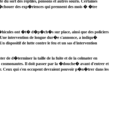
du sort des reptiles, poissons et autres souris. Certaines
ire �chouer des exp�riences qui prennent des mois � �tre
�hicules ont �t� d�p�ch�s sur place, ainsi que des policiers
�Une intervention de longue dur�e s'annonce, a indiqu�
spositif de lutte contre le feu et un sas d'intervention
de d�terminer la taille de la fuite et de la colmater en
smonautes. Il doit passer par la �douche� avant d'entrer et
er. Ceux qui s'en occupent devraient pouvoir p�n�trer dans les