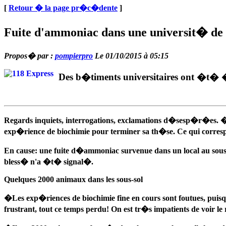
[
Retour � la page pr�c�dente
]
Fuite d'ammoniac dans une universit� d
Propos� par :
pompierpro
Le 01/10/2015 à 05:15
Des b�timents universitaires ont �t� 
Regards inquiets, interrogations, exclamations d�sesp�r�es. 
exp�rience de biochimie pour terminer sa th�se. Ce qui corres
En cause: une fuite d�ammoniac survenue dans un local au sous-
bless� n'a �t� signal�.
Quelques 2000 animaux dans les sous-sol
�Les exp�riences de biochimie fine en cours sont foutues, puisq
frustrant, tout ce temps perdu! On est tr�s impatients de voir l