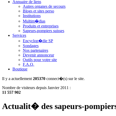
Annuaire de liens
Autres organes de secours
Blogs et sites perso
Institutions
Multim�dias
Produits et entreprises
Sapeurs-pompiers suisses
Services
Encyclop�die SP
Sondages
Nos partenaires
Devenir annonceur
Outils pour votre site
F.A.Q.
Boutique
Il y a actuellement
205370
connect�(s) sur le site.
Nombre de visiteurs depuis Janvier 2011 :
11 557 902
Actualit� des sapeurs-pompier