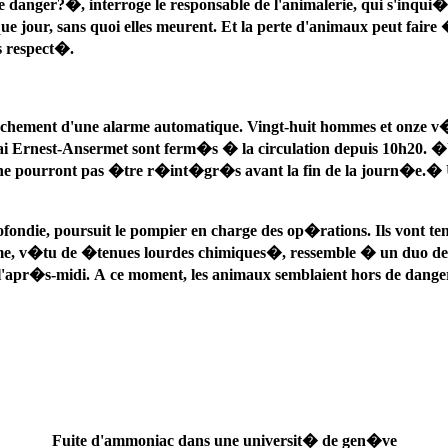
 danger?�, interroge le responsable de l'animalerie, qui s'inqui�te 
que jour, sans quoi elles meurent. Et la perte d'animaux peut fa
s respect�.
nchement d'une alarme automatique. Vingt-huit hommes et onze v
ai Ernest-Ansermet sont ferm�s � la circulation depuis 10h20. 
 pourront pas �tre r�int�gr�s avant la fin de la journ�e.� Un di
e, poursuit le pompier en charge des op�rations. Ils vont tenter 
 v�tu de �tenues lourdes chimiques�, ressemble � un duo de co
 l'apr�s-midi. A ce moment, les animaux semblaient hors de dang
Fuite d'ammoniac dans une universit� de gen�ve