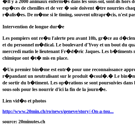
�Il y a 2000 animaux enferm�s dans les sous-sol, sont-ils hors de
esp�ces de chenilles et de ver � soie doivent �tre nourries cha
r�alis�es. De m�me si le timing, souvent ultrapr�cis, n'est pa
Intervention de longue dur�e
Les pompiers ont re�u l'alerte peu avant 10h, gr�ce au d�cle
et du personnel m�dical. Le boulevard d'Yvoy et un bout du qu
mercredi matin le lieutenant Fr�d�ric Jaques. Les b�timents ne
chimique ont �t� mis en place.
�Un premier bin�me est entr� pour une reconnaissance approfondi
r�pandant un neutralisant sur le produit �coul�.� Le bin�me,
de sortir du b�timent. Les op�rations se sont poursuivies dans
sous-sols pour les nourrir d'ici la fin de la journ�e.
Lien vid�o et photos
http://www.20min.ch/ro/news/geneve/story/-On-a-tou...
source: 20minutes.ch