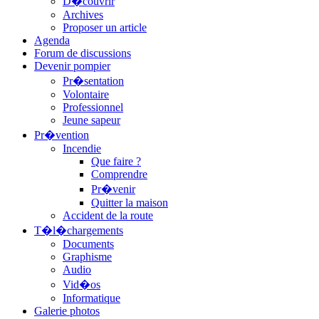
D�couvrir
Archives
Proposer un article
Agenda
Forum de discussions
Devenir pompier
Pr�sentation
Volontaire
Professionnel
Jeune sapeur
Pr�vention
Incendie
Que faire ?
Comprendre
Pr�venir
Quitter la maison
Accident de la route
T�l�chargements
Documents
Graphisme
Audio
Vid�os
Informatique
Galerie photos