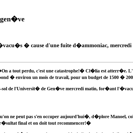
e gen�ve
�vacu�s � cause d'une fuite d�ammoniac, mercredi ma
�On a tout perdu, c'est une catastrophe!� Cl�lia est atterr�e. 
pond � environ un mois de travail, pour un budget de 1500 � 200
sol de l'Universit� de Gen�ve mercredi matin, for�ant l'�vacuat
u'on ne peut pas s'en occuper aujourd'hui�, d�plore Manoel, colla
e r�sultat final et on doit tout recommencer!�