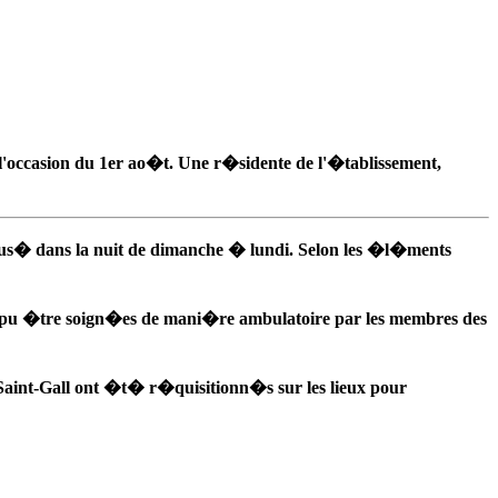
occasion du 1er ao�t. Une r�sidente de l'�tablissement,
iffus� dans la nuit de dimanche � lundi. Selon les �l�ments
nt pu �tre soign�es de mani�re ambulatoire par les membres des
Saint-Gall ont �t� r�quisitionn�s sur les lieux pour