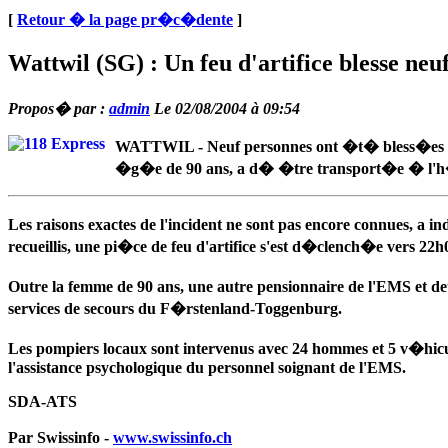
[
Retour � la page pr�c�dente
]
Wattwil (SG) : Un feu d'artifice blesse n
Propos� par :
admin
Le 02/08/2004 à 09:54
WATTWIL - Neuf personnes ont �t� bless�es par
�g�e de 90 ans, a d� �tre transport�e � l'h�
Les raisons exactes de l'incident ne sont pas encore connues, a
recueillis, une pi�ce de feu d'artifice s'est d�clench�e vers 22
Outre la femme de 90 ans, une autre pensionnaire de l'EMS et 
services de secours du F�rstenland-Toggenburg.
Les pompiers locaux sont intervenus avec 24 hommes et 5 v�hicu
l'assistance psychologique du personnel soignant de l'EMS.
SDA-ATS
Par Swissinfo -
www.swissinfo.ch