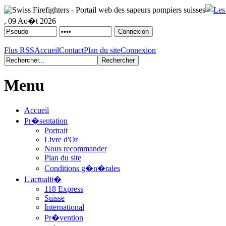
, 09 Ao�t 2026
Flus RSS
Accueil
Contact
Plan du site
Connexion
Menu
Accueil
Pr�sentation
Portrait
Livre d'Or
Nous recommander
Plan du site
Conditions g�n�rales
L'actualit�
118 Express
Suisse
International
Pr�vention