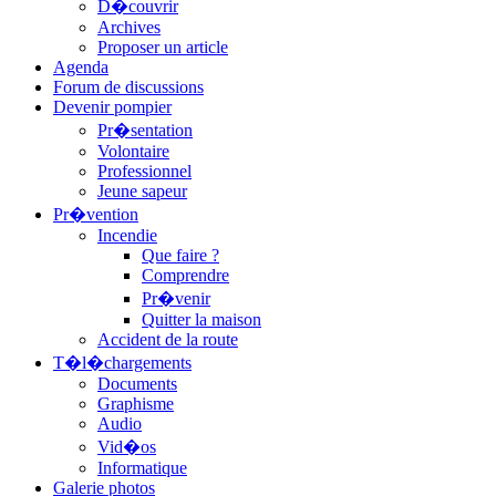
D�couvrir
Archives
Proposer un article
Agenda
Forum de discussions
Devenir pompier
Pr�sentation
Volontaire
Professionnel
Jeune sapeur
Pr�vention
Incendie
Que faire ?
Comprendre
Pr�venir
Quitter la maison
Accident de la route
T�l�chargements
Documents
Graphisme
Audio
Vid�os
Informatique
Galerie photos