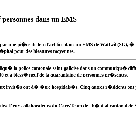
euf personnes dans un EMS
 une pi�ce de feu d'artifice dans un EMS de Wattwil (SG), � l'
pital pour des blessures moyennes.
 indiqu� la police cantonale saint-galloise dans un communiqu� d
h00 et a bless� neuf de la quarantaine de personnes pr�sentes.
deux invit�s ont d� �tre hospitlais�s. Cinq autres r�sidents o
les. Deux collaborateurs du Care-Team de l'h�pital cantonal de 