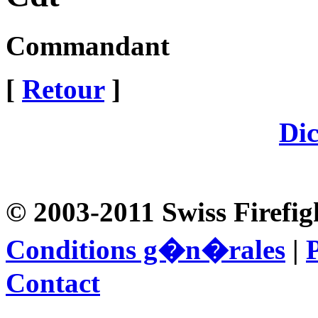
Commandant
[
Retour
]
Dic
© 2003-2011 Swiss Firefig
Conditions g�n�rales
|
P
Contact