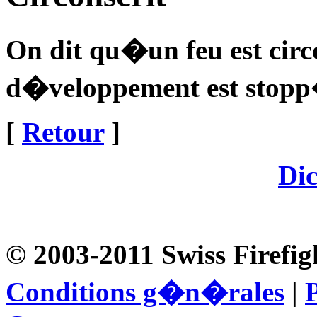
On dit qu�un feu est circ
d�veloppement est stop
[
Retour
]
Dic
© 2003-2011 Swiss Firefig
Conditions g�n�rales
|
P