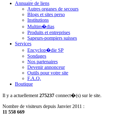
Annuaire de liens
Autres organes de secours
Blogs et sites perso
Institutions
Multim�dias
Produits et entreprises
Sapeurs-pompiers suisses
Services
Encyclop�die SP
Sondages
Nos partenaires
Devenir annonceur
Outils pour votre site
F.A.Q.
Boutique
Il y a actuellement
275237
connect�(s) sur le site.
Nombre de visiteurs depuis Janvier 2011 :
11 558 669