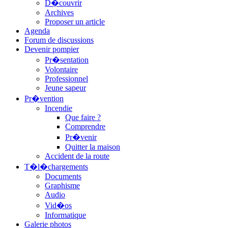
D�couvrir
Archives
Proposer un article
Agenda
Forum de discussions
Devenir pompier
Pr�sentation
Volontaire
Professionnel
Jeune sapeur
Pr�vention
Incendie
Que faire ?
Comprendre
Pr�venir
Quitter la maison
Accident de la route
T�l�chargements
Documents
Graphisme
Audio
Vid�os
Informatique
Galerie photos