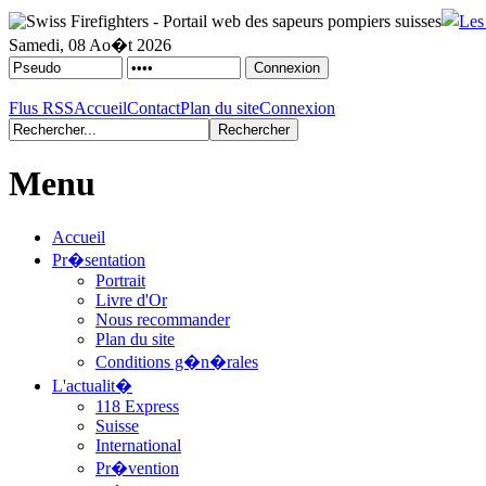
Samedi, 08 Ao�t 2026
Flus RSS
Accueil
Contact
Plan du site
Connexion
Menu
Accueil
Pr�sentation
Portrait
Livre d'Or
Nous recommander
Plan du site
Conditions g�n�rales
L'actualit�
118 Express
Suisse
International
Pr�vention