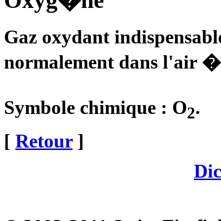
Oxyg�ne
Gaz oxydant indispensable 
normalement dans l'air �
Symbole chimique : O
.
2
[
Retour
]
Dic