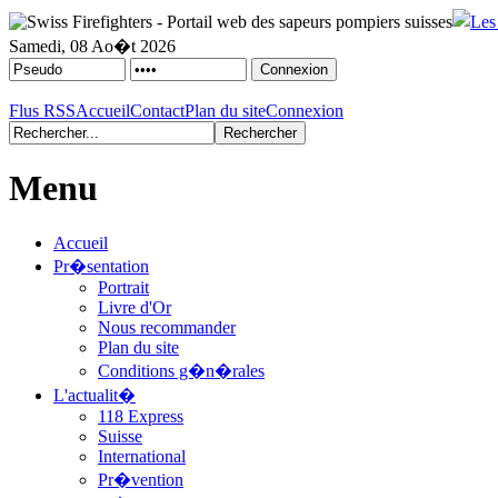
Samedi, 08 Ao�t 2026
Flus RSS
Accueil
Contact
Plan du site
Connexion
Menu
Accueil
Pr�sentation
Portrait
Livre d'Or
Nous recommander
Plan du site
Conditions g�n�rales
L'actualit�
118 Express
Suisse
International
Pr�vention