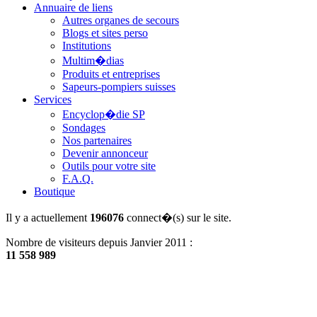
Annuaire de liens
Autres organes de secours
Blogs et sites perso
Institutions
Multim�dias
Produits et entreprises
Sapeurs-pompiers suisses
Services
Encyclop�die SP
Sondages
Nos partenaires
Devenir annonceur
Outils pour votre site
F.A.Q.
Boutique
Il y a actuellement
196076
connect�(s) sur le site.
Nombre de visiteurs depuis Janvier 2011 :
11 558 989