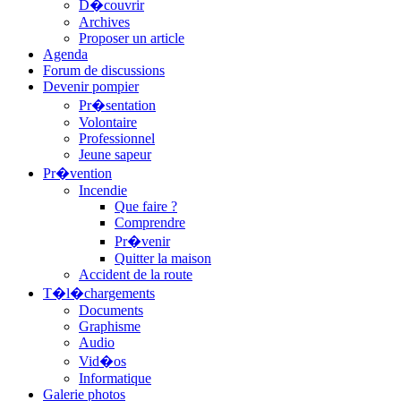
D�couvrir
Archives
Proposer un article
Agenda
Forum de discussions
Devenir pompier
Pr�sentation
Volontaire
Professionnel
Jeune sapeur
Pr�vention
Incendie
Que faire ?
Comprendre
Pr�venir
Quitter la maison
Accident de la route
T�l�chargements
Documents
Graphisme
Audio
Vid�os
Informatique
Galerie photos