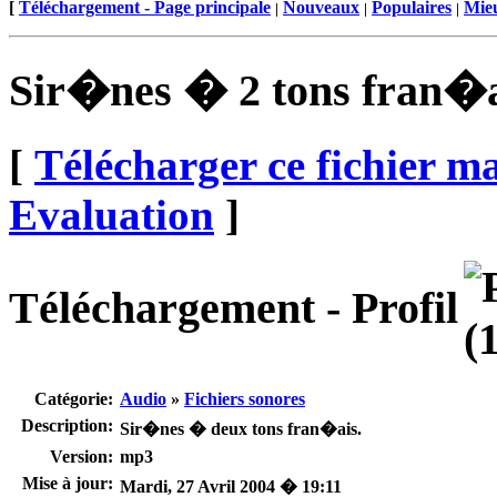
[
Téléchargement - Page principale
Nouveaux
Populaires
Mieu
|
|
|
Sir�nes � 2 tons fran�a
[
Télécharger ce fichier m
Evaluation
]
Téléchargement - Profil
Catégorie:
Audio
»
Fichiers sonores
Description:
Sir�nes � deux tons fran�ais.
Version:
mp3
Mise à jour:
Mardi, 27 Avril 2004 � 19:11