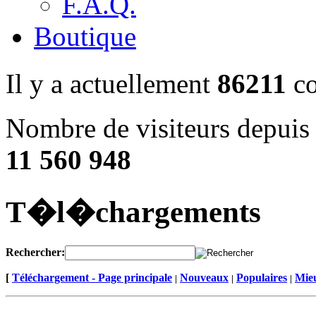
F.A.Q.
Boutique
Il y a actuellement
86211
co
Nombre de visiteurs depuis 
11 560 948
T�l�chargements
Rechercher:
[
Téléchargement - Page principale
Nouveaux
Populaires
Mieu
|
|
|