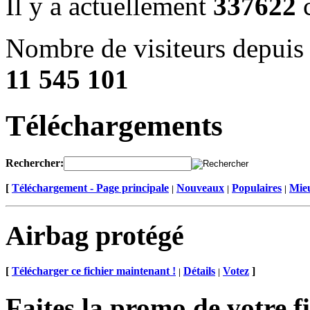
Il y a actuellement
337622
c
Nombre de visiteurs depuis 
11 545 101
Téléchargements
Rechercher:
[
Téléchargement - Page principale
Nouveaux
Populaires
Mieu
|
|
|
Airbag protégé
[
Télécharger ce fichier maintenant !
Détails
Votez
]
|
|
Faites la promo de votre f