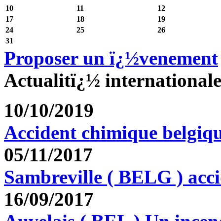
10
11
12
17
18
19
24
25
26
31
Proposer un ï¿½venement
Actualitï¿½ international
10/10/2019
Accident chimique belgiq
05/11/2017
Sambreville ( BELG ) acc
16/09/2017