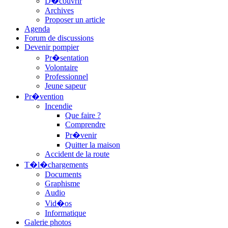
D�couvrir
Archives
Proposer un article
Agenda
Forum de discussions
Devenir pompier
Pr�sentation
Volontaire
Professionnel
Jeune sapeur
Pr�vention
Incendie
Que faire ?
Comprendre
Pr�venir
Quitter la maison
Accident de la route
T�l�chargements
Documents
Graphisme
Audio
Vid�os
Informatique
Galerie photos