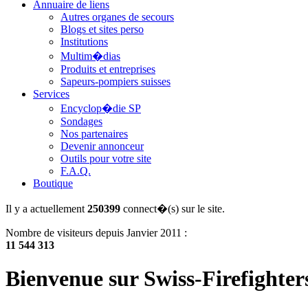
Annuaire de liens
Autres organes de secours
Blogs et sites perso
Institutions
Multim�dias
Produits et entreprises
Sapeurs-pompiers suisses
Services
Encyclop�die SP
Sondages
Nos partenaires
Devenir annonceur
Outils pour votre site
F.A.Q.
Boutique
Il y a actuellement
250399
connect�(s) sur le site.
Nombre de visiteurs depuis Janvier 2011 :
11 544 313
Bienvenue sur Swiss-Firefighter