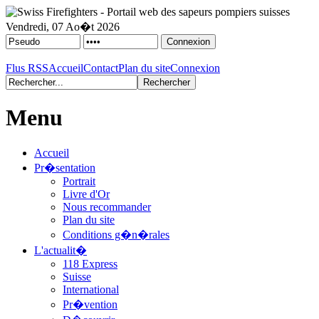
Vendredi, 07 Ao�t 2026
Flus RSS
Accueil
Contact
Plan du site
Connexion
Menu
Accueil
Pr�sentation
Portrait
Livre d'Or
Nous recommander
Plan du site
Conditions g�n�rales
L'actualit�
118 Express
Suisse
International
Pr�vention