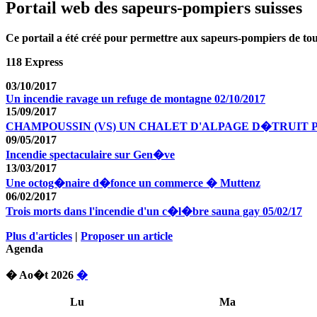
Portail web des sapeurs-pompiers suisses
Ce portail a été créé pour permettre aux sapeurs-pompiers de tous
118 Express
03/10/2017
Un incendie ravage un refuge de montagne 02/10/2017
15/09/2017
CHAMPOUSSIN (VS) UN CHALET D'ALPAGE D�TRUIT 
09/05/2017
Incendie spectaculaire sur Gen�ve
13/03/2017
Une octog�naire d�fonce un commerce � Muttenz
06/02/2017
Trois morts dans l'incendie d'un c�l�bre sauna gay 05/02/17
Plus d'articles
|
Proposer un article
Agenda
� Ao�t 2026
�
Lu
Ma