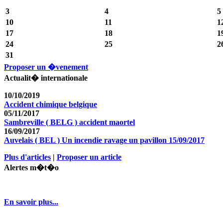
3
4
5
10
11
1
17
18
1
24
25
2
31
Proposer un �venement
Actualit� internationale
10/10/2019
Accident chimique belgique
05/11/2017
Sambreville ( BELG ) accident maortel
16/09/2017
Auvelais ( BEL ) Un incendie ravage un pavillon 15/09/2017
Plus d'articles
|
Proposer un article
Alertes m�t�o
En savoir plus...