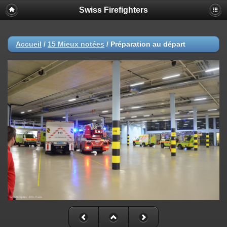
Swiss Firefighters
Accueil
/
15 Mieux notées
/
Préparation au départ