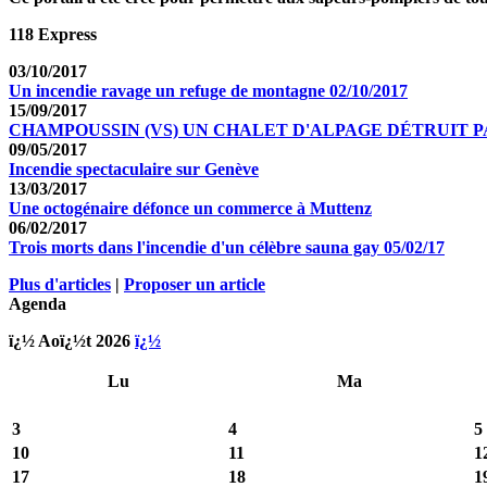
118 Express
03/10/2017
Un incendie ravage un refuge de montagne 02/10/2017
15/09/2017
CHAMPOUSSIN (VS) UN CHALET D'ALPAGE DÉTRUIT 
09/05/2017
Incendie spectaculaire sur Genève
13/03/2017
Une octogénaire défonce un commerce à Muttenz
06/02/2017
Trois morts dans l'incendie d'un célèbre sauna gay 05/02/17
Plus d'articles
|
Proposer un article
Agenda
ï¿½ Aoï¿½t 2026
ï¿½
Lu
Ma
3
4
5
10
11
1
17
18
1