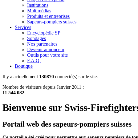
Institutions
Multimédias
Produits et entreprises
Sapeurs-pompiers suisses
Services
Encyclopédie SP
Sondages
Nos partenaires
Devenir annonceur
Outils pour votre site
F.A.Q.
Boutique
Il y a actuellement
130870
connecté(s) sur le site.
Nombre de visiteurs depuis Janvier 2011 :
11 544 082
Bienvenue sur Swiss-Firefighter
Portail web des sapeurs-pompiers suisses
Ce portail a été créé pour permettre aux sapeurs-pompiers de tous