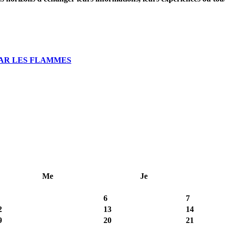
PAR LES FLAMMES
Me
Je
6
7
2
13
14
9
20
21