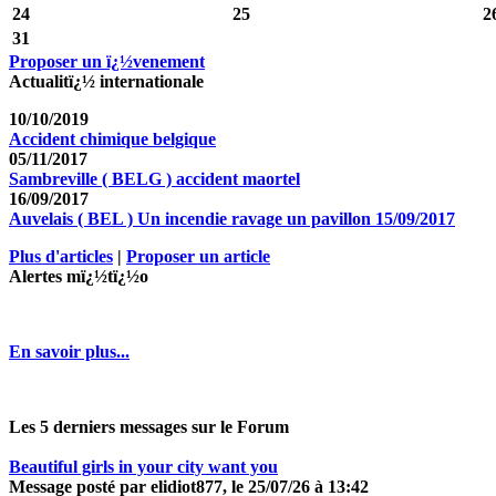
24
25
2
31
Proposer un ï¿½venement
Actualitï¿½ internationale
10/10/2019
Accident chimique belgique
05/11/2017
Sambreville ( BELG ) accident maortel
16/09/2017
Auvelais ( BEL ) Un incendie ravage un pavillon 15/09/2017
Plus d'articles
|
Proposer un article
Alertes mï¿½tï¿½o
En savoir plus...
Les 5 derniers messages sur le Forum
Beautiful girls in your city want you
Message posté par elidiot877, le 25/07/26 à 13:42